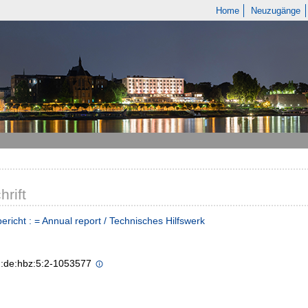
Home
Neuzugänge
hrift
ericht : = Annual report / Technisches Hilfswerk
n:de:hbz:5:2-1053577