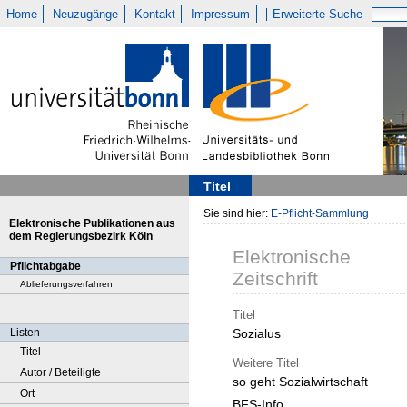
Home
Neuzugänge
Kontakt
Impressum
Erweiterte Suche
Titel
Sie sind hier:
E-Pflicht-Sammlung
Elektronische Publikationen aus
dem Regierungsbezirk Köln
Elektronische
Pflichtabgabe
Zeitschrift
Ablieferungsverfahren
Titel
Listen
Sozialus
Titel
Weitere Titel
Autor / Beteiligte
so geht Sozialwirtschaft
Ort
BFS-Info