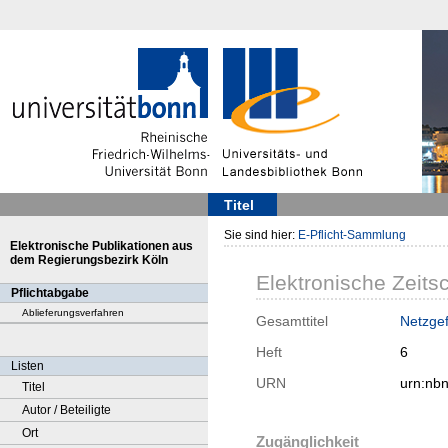
Titel
Sie sind hier:
E-Pflicht-Sammlung
Elektronische Publikationen aus
dem Regierungsbezirk Köln
Elektronische Zeitsc
Pflichtabgabe
Ablieferungsverfahren
Gesamttitel
Netzgef
Heft
6
Listen
URN
urn:nb
Titel
Autor / Beteiligte
Ort
Zugänglichkeit