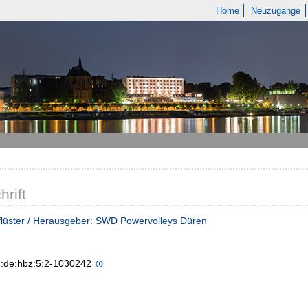
Home
Neuzugänge
hrift
lüster / Herausgeber: SWD Powervolleys Düren
n:de:hbz:5:2-1030242