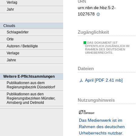
URN
Verlag
urn:nbn:de:hbz:5:2-
Jahr
1027678
Clouds
Zugänglichkeit
Schlagwörter
Orte
DAS DOKUMENT IST
Autoren / Beteiligte
ÖFFENTLICH ZUGÄNGLICH IM
RAHMEN DES DEUTSCHEN
Verlage
URHEBERRECHTS.
Jahre
Dateien
Weitere E-Pflichtsammlungen
April
[
PDF
2.41 mb
]
Publikationen aus dem
Regierungsbezirk Düsseldorf
Publikationen aus den
Regierungsbezirken Münster,
Nutzungshinweis
Arnsberg und Detmold
Das Medienwerk ist im
Rahmen des deutschen
Urheberrechts nutzbar.