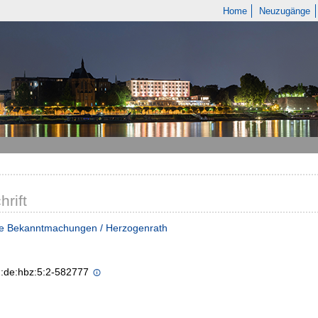
Home
Neuzugänge
hrift
he Bekanntmachungen / Herzogenrath
n:de:hbz:5:2-582777