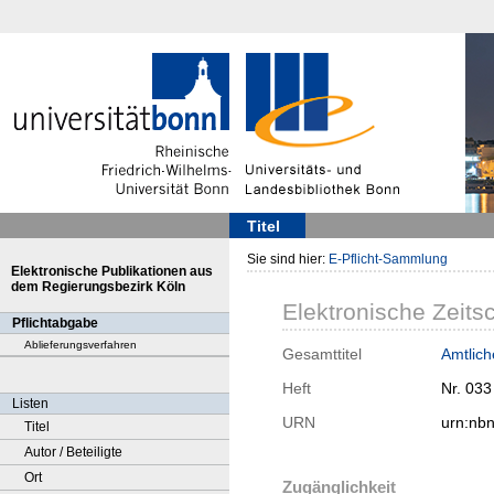
Titel
Sie sind hier:
E-Pflicht-Sammlung
Elektronische Publikationen aus
dem Regierungsbezirk Köln
Elektronische Zeitsc
Pflichtabgabe
Ablieferungsverfahren
Gesamttitel
Amtlic
Heft
Nr. 033
Listen
URN
urn:nb
Titel
Autor / Beteiligte
Ort
Zugänglichkeit