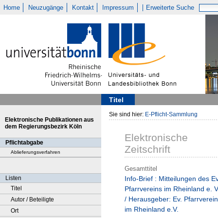
Home
Neuzugänge
Kontakt
Impressum
Erweiterte Suche
Titel
Sie sind hier:
E-Pflicht-Sammlung
Elektronische Publikationen aus
dem Regierungsbezirk Köln
Elektronische
Pflichtabgabe
Zeitschrift
Ablieferungsverfahren
Gesamttitel
Listen
Info-Brief : Mitteilungen des Ev
Titel
Pfarrvereins im Rheinland e. V
/ Herausgeber: Ev. Pfarrverein
Autor / Beteiligte
im Rheinland e.V.
Ort