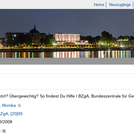
Home
Neuzugänge
ört? Übergewichtig? So findest Du Hilfe / BZgA, Bundeszentrale für Ge
, Monika
BZgA
,
[20]09
8/2008
 Ill.