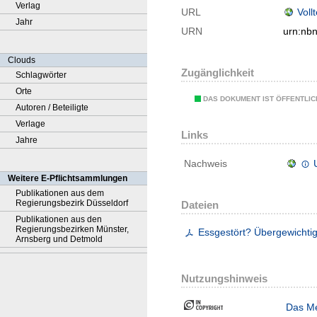
Verlag
URL
Voll
Jahr
URN
urn:nb
Clouds
Zugänglichkeit
Schlagwörter
Orte
DAS DOKUMENT IST ÖFFENTLI
Autoren / Beteiligte
Verlage
Links
Jahre
Nachweis
Weitere E-Pflichtsammlungen
Publikationen aus dem
Regierungsbezirk Düsseldorf
Dateien
Publikationen aus den
Regierungsbezirken Münster,
Essgestört? Übergewichtig
Arnsberg und Detmold
Nutzungshinweis
Das Me