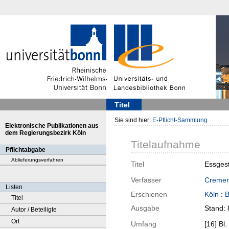
Titel
Sie sind hier:
E-Pflicht-Sammlung
Elektronische Publikationen aus
dem Regierungsbezirk Köln
Titelaufnahme
Pflichtabgabe
Ablieferungsverfahren
Titel
Essgest
Verfasser
Cremer
Listen
Erschienen
Köln
:
Titel
Ausgabe
Stand: 
Autor / Beteiligte
Ort
Umfang
[16] Bl. :