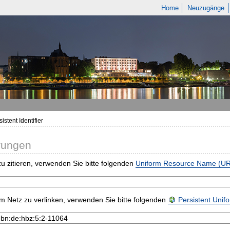
Home
Neuzugänge
istent Identifier
rungen
u zitieren, verwenden Sie bitte folgenden
Uniform Resource Name (U
m Netz zu verlinken, verwenden Sie bitte folgenden
Persistent Uni