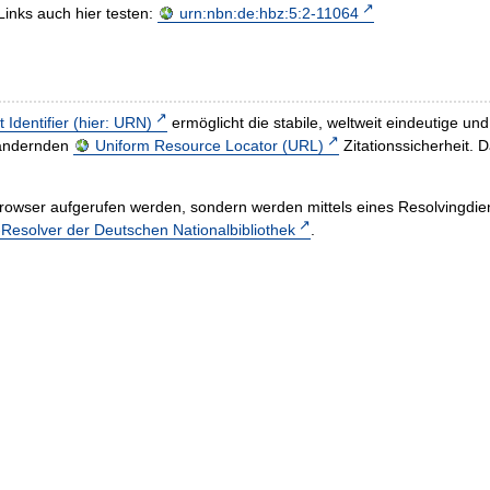
Links auch hier testen:
urn:nbn:de:hbz:5:2-11064
t Identifier (hier: URN)
ermöglicht die stabile, weltweit eindeutige 
h ändernden
Uniform Resource Locator (URL)
Zitationssicherheit. 
rowser aufgerufen werden, sondern werden mittels eines Resolvingdiens
esolver der Deutschen Nationalbibliothek
.