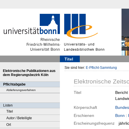
Titel
Sie sind hier:
E-Pflicht-Sammlung
Elektronische Publikationen aus
dem Regierungsbezirk Köln
Elektronische Zeitsc
Pflichtabgabe
Ablieferungsverfahren
Titel
Bericht
Landwir
Listen
Körperschaft
Bundesa
Titel
Erschienen
Bonn
:
Autor / Beteiligte
Erscheinungsfrequenz
jährli
Ort