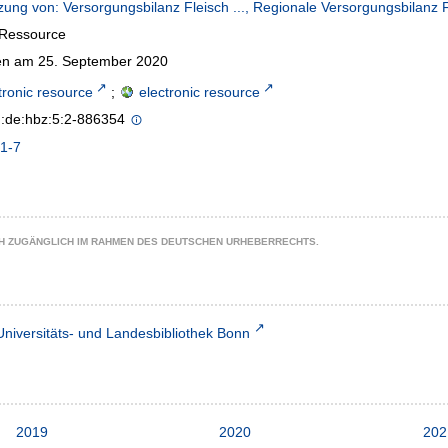
zung von: Versorgungsbilanz Fleisch ..., Regionale Versorgungsbilanz Fl
-Ressource
n am 25. September 2020
tronic resource
;
electronic resource
n:de:hbz:5:2-886354
1-7
CH ZUGÄNGLICH IM RAHMEN DES DEUTSCHEN URHEBERRECHTS.
Universitäts- und Landesbibliothek Bonn
2019
2020
202