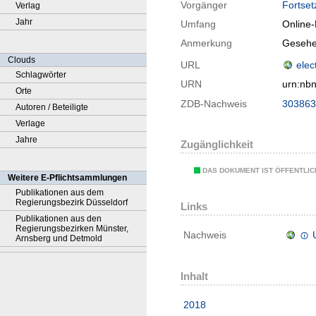
Vorgänger
Fortset
Verlag
Jahr
Umfang
Online
Anmerkung
Gesehe
Clouds
URL
elec
Schlagwörter
URN
urn:nb
Orte
ZDB-Nachweis
303863
Autoren / Beteiligte
Verlage
Jahre
Zugänglichkeit
DAS DOKUMENT IST ÖFFENTLI
Weitere E-Pflichtsammlungen
Publikationen aus dem
Regierungsbezirk Düsseldorf
Links
Publikationen aus den
Regierungsbezirken Münster,
Nachweis
Arnsberg und Detmold
Inhalt
2018