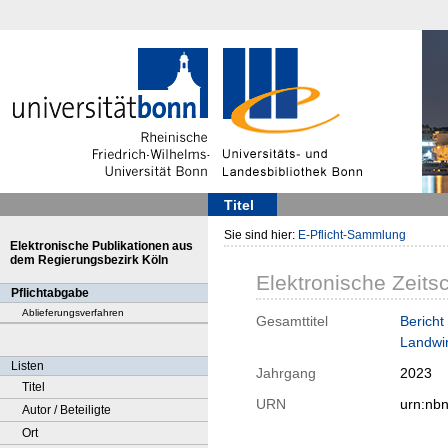
Titel
Sie sind hier:
E-Pflicht-Sammlung
Elektronische Publikationen aus
dem Regierungsbezirk Köln
Elektronische Zeitsc
Pflichtabgabe
Ablieferungsverfahren
Gesamttitel
Bericht
Landwir
Listen
Jahrgang
2023
Titel
URN
urn:nb
Autor / Beteiligte
Ort