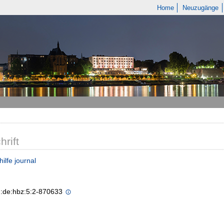
Home
Neuzugänge
hrift
ilfe journal
n:de:hbz:5:2-870633