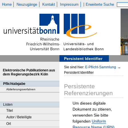
Home
Neuzugänge
Kontakt
Impressum
Erweiterte Suche
Persistent Identifier
Sie sind hier:
E-Pflicht-Sammlung
→
Elektronische Publikationen aus
Persistent Identifier
dem Regierungsbezirk Köln
Pflichtabgabe
Persistente
Ablieferungsverfahren
Referenzierungen
Um dieses digitale
Listen
Dokument zu zitieren,
Titel
verwenden Sie bitte
Autor / Beteiligte
folgenden
Uniform
Ort
Resource Name (URN)