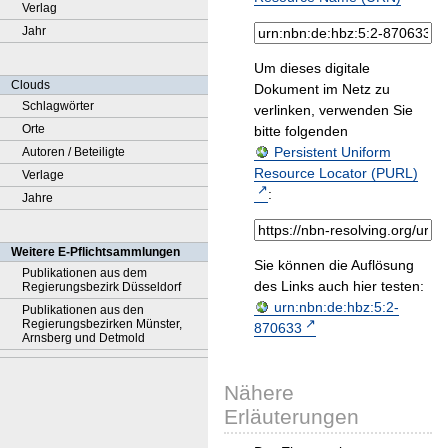
Verlag
Jahr
Um dieses digitale
Clouds
Dokument im Netz zu
Schlagwörter
verlinken, verwenden Sie
Orte
bitte folgenden
Persistent Uniform
Autoren / Beteiligte
Resource Locator (PURL)
Verlage
:
Jahre
Weitere E-Pflichtsammlungen
Sie können die Auflösung
Publikationen aus dem
des Links auch hier testen:
Regierungsbezirk Düsseldorf
urn:nbn:de:hbz:5:2-
Publikationen aus den
Regierungsbezirken Münster,
870633
Arnsberg und Detmold
Nähere
Erläuterungen