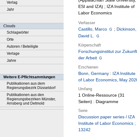
(Appalachian State University,
Verlag
ESI and IZA) ; IZA Institute of
Jahr
Labor Economics
Verfasser
Clouds
Castillo, Marco
;
Dickinson,
Schlagwörter
David L.
Orte
Körperschaft
Autoren / Beteiligte
Forschungsinstitut zur Zukunft
Verlage
der Arbeit
Jahre
Erschienen
Bonn, Germany
:
IZA Institute
Weitere E-Pflichtsammlungen
of Labor Economics
,
May 202
Publikationen aus dem
Regierungsbezirk Düsseldorf
Umfang
Publikationen aus den
1 Online-Ressource (31
Regierungsbezirken Münster,
Seiten) : Diagramme
Arnsberg und Detmold
Serie
Discussion paper series / IZA
Institute of Labor Economics ;
13242