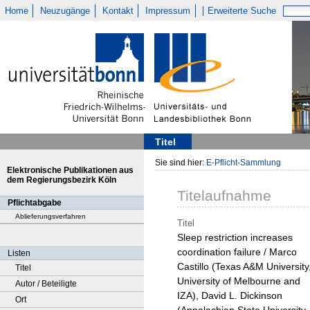
Home
Neuzugänge
Kontakt
Impressum
Erweiterte Suche
Titel
Sie sind hier:
E-Pflicht-Sammlung
Elektronische Publikationen aus
dem Regierungsbezirk Köln
Titelaufnahme
Pflichtabgabe
Ablieferungsverfahren
Titel
Sleep restriction increases
coordination failure / Marco
Listen
Castillo (Texas A&M University
Titel
University of Melbourne and
Autor / Beteiligte
IZA), David L. Dickinson
Ort