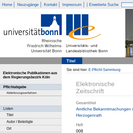
Home
Neuzugänge
Kontakt
Impressum
Erweiterte Suche
Titel
Sie sind hier:
E-Pflicht-Sammlung
Elektronische Publikationen aus
dem Regierungsbezirk Köln
Elektronische
Pflichtabgabe
Zeitschrift
Ablieferungsverfahren
Gesamttitel
Listen
Amtliche Bekanntmachungen 
Titel
Herzogenrath
Autor / Beteiligte
Heft
Ort
008