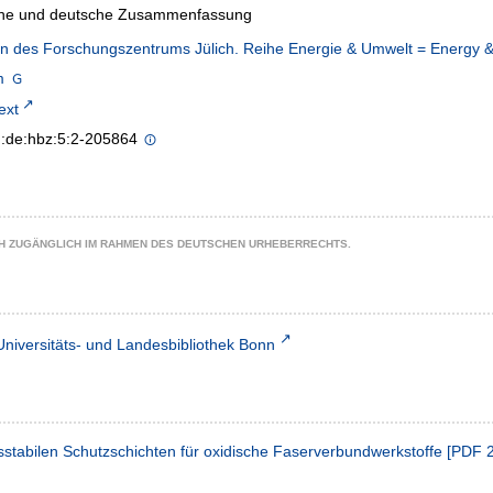
che und deutsche Zusammenfassung
en des Forschungszentrums Jülich. Reihe Energie & Umwelt = Energy &
m
text
n:de:hbz:5:2-205864
CH ZUGÄNGLICH IM RAHMEN DES DEUTSCHEN URHEBERRECHTS.
Universitäts- und Landesbibliothek Bonn
sstabilen Schutzschichten für oxidische Faserverbundwerkstoffe
[
PDF
2