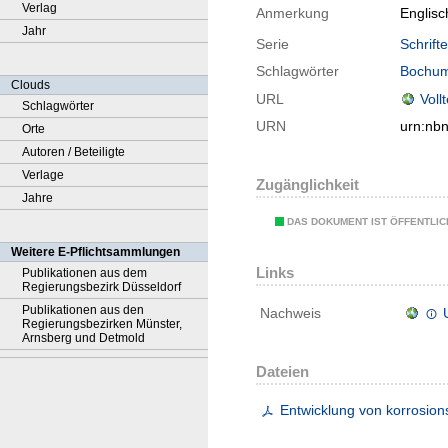
Verlag
Anmerkung
Englis
Jahr
Serie
Schrift
Schlagwörter
Bochu
Clouds
URL
Voll
Schlagwörter
URN
urn:nb
Orte
Autoren / Beteiligte
Verlage
Zugänglichkeit
Jahre
DAS DOKUMENT IST ÖFFENTLI
Weitere E-Pflichtsammlungen
Links
Publikationen aus dem
Regierungsbezirk Düsseldorf
Publikationen aus den
Nachweis
Regierungsbezirken Münster,
Arnsberg und Detmold
Dateien
Entwicklung von korrosion