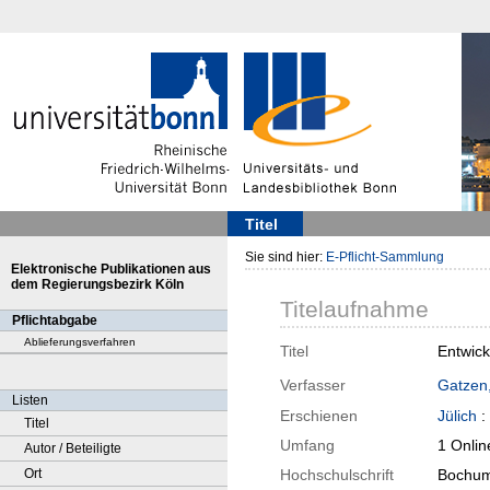
Titel
Sie sind hier:
E-Pflicht-Sammlung
Elektronische Publikationen aus
dem Regierungsbezirk Köln
Titelaufnahme
Pflichtabgabe
Ablieferungsverfahren
Titel
Entwick
Verfasser
Gatzen
Listen
Erschienen
Jülich
:
Titel
Umfang
1 Onlin
Autor / Beteiligte
Ort
Hochschulschrift
Bochum 