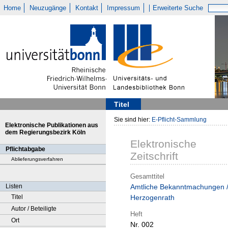
Home
Neuzugänge
Kontakt
Impressum
Erweiterte Suche
Titel
Sie sind hier:
E-Pflicht-Sammlung
Elektronische Publikationen aus
dem Regierungsbezirk Köln
Elektronische
Pflichtabgabe
Zeitschrift
Ablieferungsverfahren
Gesamttitel
Listen
Amtliche Bekanntmachungen 
Titel
Herzogenrath
Autor / Beteiligte
Heft
Ort
Nr. 002