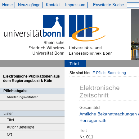
Home
Neuzugänge
Kontakt
Impressum
Erweiterte Suche
Titel
Sie sind hier:
E-Pflicht-Sammlung
Elektronische Publikationen aus
dem Regierungsbezirk Köln
Elektronische
Pflichtabgabe
Zeitschrift
Ablieferungsverfahren
Gesamttitel
Listen
Amtliche Bekanntmachungen 
Titel
Herzogenrath
Autor / Beteiligte
Heft
Ort
Nr. 011