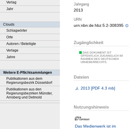
Verlag
Jahrgang
Jahr
2013
URN
Clouds
urn:nbn:de:hbz:5:2-308395
Schlagwörter
Orte
Zugänglichkeit
Autoren / Beteiligte
Verlage
DAS DOKUMENT IST
ÖFFENTLICH ZUGÄNGLICH IM
Jahre
RAHMEN DES DEUTSCHEN
URHEBERRECHTS.
Weitere E-Pflichtsammlungen
Dateien
Publikationen aus dem
Regierungsbezirk Düsseldorf
2013
[
PDF
4.3 mb
]
Publikationen aus den
Regierungsbezirken Münster,
Arnsberg und Detmold
Nutzungshinweis
Das Medienwerk ist im