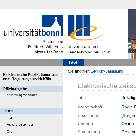
Titel
Sie sind hier:
E-Pflicht-Sammlung
Elektronische Publikationen aus
dem Regierungsbezirk Köln
Elektronische Zeitsc
Pflichtabgabe
Ablieferungsverfahren
Titel
Beteili
Körperschaft
Rhein-E
Listen
Erschienen
[Bergh
Titel
Umfang
Online
Autor / Beteiligte
Ort
Anmerkung
Gesehe