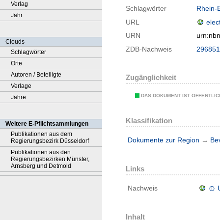
Verlag
Schlagwörter
Rhein-E
Jahr
URL
elec
URN
urn:nb
Clouds
ZDB-Nachweis
296851
Schlagwörter
Orte
Autoren / Beteiligte
Zugänglichkeit
Verlage
DAS DOKUMENT IST ÖFFENTLI
Jahre
Klassifikation
Weitere E-Pflichtsammlungen
Publikationen aus dem
Dokumente zur Region
→
Be
Regierungsbezirk Düsseldorf
Publikationen aus den
Regierungsbezirken Münster,
Arnsberg und Detmold
Links
Nachweis
Inhalt