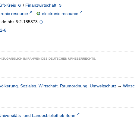
rft-Kreis
/
Finanzwirtschaft
tronic resource
;
electronic resource
n:de:hbz:5:2-185373
2-6
CH ZUGÄNGLICH IM RAHMEN DES DEUTSCHEN URHEBERRECHTS.
völkerung. Soziales. Wirtschaft. Raumordnung. Umweltschutz
→
Wirtsc
Universitäts- und Landesbibliothek Bonn