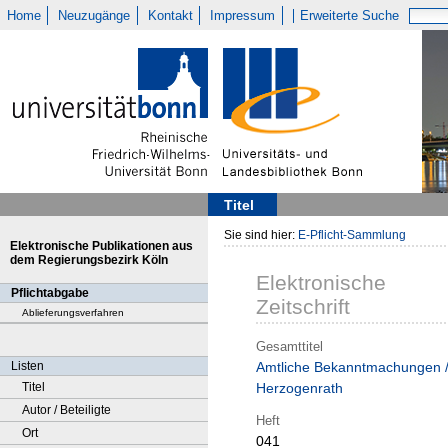
Home
Neuzugänge
Kontakt
Impressum
Erweiterte Suche
Titel
Sie sind hier:
E-Pflicht-Sammlung
Elektronische Publikationen aus
dem Regierungsbezirk Köln
Elektronische
Pflichtabgabe
Zeitschrift
Ablieferungsverfahren
Gesamttitel
Listen
Amtliche Bekanntmachungen 
Titel
Herzogenrath
Autor / Beteiligte
Heft
Ort
041