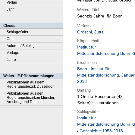
verfasst von Dr. Jutta Gröschl
Verlag
Jahr
Weitere Titel
Sechzig Jahre IfM Bonn
Verfasser
Clouds
Gröschl, Jutta
Schlagwörter
Orte
Körperschaft
Autoren / Beteiligte
Institut für
Verlage
Mittelstandsforschung Bonn
Jahre
Erschienen
Bonn
:
Institut für
Mittelstandsforschung
,
Januar
Weitere E-Pflichtsammlungen
2018
Publikationen aus dem
Regierungsbezirk Düsseldorf
Umfang
Publikationen aus den
1 Online-Ressource (42
Regierungsbezirken Münster,
Arnsberg und Detmold
Seiten) : Illustrationen
Schlagwörter
Institut für
Mittelstandsforschung Bonn
/
Geschichte 1958-2018