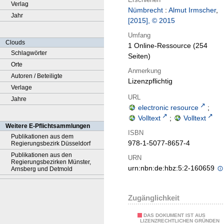
Verlag
Nümbrecht
:
Almut Irmscher
,
Jahr
[2015], © 2015
Umfang
Clouds
1 Online-Ressource (254
Schlagwörter
Seiten)
Orte
Anmerkung
Autoren / Beteiligte
Lizenzpflichtig
Verlage
URL
Jahre
electronic resource
;
Volltext
;
Volltext
Weitere E-Pflichtsammlungen
ISBN
Publikationen aus dem
978-1-5077-8657-4
Regierungsbezirk Düsseldorf
Publikationen aus den
URN
Regierungsbezirken Münster,
urn:nbn:de:hbz:5:2-160659
Arnsberg und Detmold
Zugänglichkeit
DAS DOKUMENT IST AUS
LIZENZRECHTLICHEN GRÜNDEN