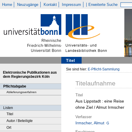
Home
Neuzugänge
Kontakt
Impressum
Erweiterte Suche
Titel
Sie sind hier:
E-Pflicht-Sammlung
Elektronische Publikationen aus
dem Regierungsbezirk Köln
Titelaufnahme
Pflichtabgabe
Ablieferungsverfahren
Titel
Aus Lippstadt : eine Reise
ohne Ziel / Almut Irmscher
Listen
Titel
Verfasser
Autor / Beteiligte
Irmscher, Almut
Ort
Erschienen