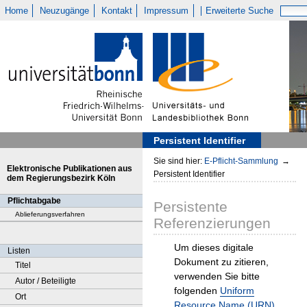
Home
Neuzugänge
Kontakt
Impressum
Erweiterte Suche
Persistent Identifier
Sie sind hier:
E-Pflicht-Sammlung
→
Elektronische Publikationen aus
Persistent Identifier
dem Regierungsbezirk Köln
Pflichtabgabe
Persistente
Ablieferungsverfahren
Referenzierungen
Um dieses digitale
Listen
Dokument zu zitieren,
Titel
verwenden Sie bitte
Autor / Beteiligte
folgenden
Uniform
Ort
Resource Name (URN)