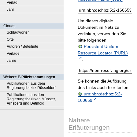
Verlag
Jahr
Um dieses digitale
Clouds
Dokument im Netz zu
Schlagwörter
verlinken, verwenden Sie
Orte
bitte folgenden
Persistent Uniform
Autoren / Beteiligte
Resource Locator (PURL)
Verlage
:
Jahre
Weitere E-Pflichtsammlungen
Sie können die Auflösung
Publikationen aus dem
des Links auch hier testen:
Regierungsbezirk Düsseldorf
urn:nbn:de:hbz:5:2-
Publikationen aus den
Regierungsbezirken Münster,
160659
Arnsberg und Detmold
Nähere
Erläuterungen