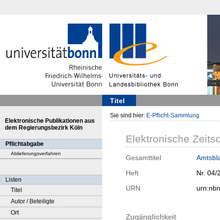
Titel
Sie sind hier:
E-Pflicht-Sammlung
Elektronische Publikationen aus
dem Regierungsbezirk Köln
Elektronische Zeitsc
Pflichtabgabe
Ablieferungsverfahren
Gesamttitel
Amtsbla
Heft
Nr. 04/
Listen
URN
urn:nb
Titel
Autor / Beteiligte
Ort
Zugänglichkeit