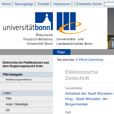
Home
Neuzugänge
Kontakt
Impressum
Erweiterte Suche
Titel
Sie sind hier:
E-Pflicht-Sammlung
Elektronische Publikationen aus
dem Regierungsbezirk Köln
Elektronische
Pflichtabgabe
Zeitschrift
Ablieferungsverfahren
Gesamttitel
Listen
Amtsblatt der Stadt Würselen 
Titel
Hrsg.: Stadt Würselen, der
Bürgermeister
Autor / Beteiligte
Ort
Heft