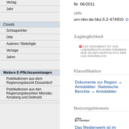
Verlag
Nr. 06/2011
Jahr
URN
urn:nbn:de:hbz:5:2-474910
Clouds
Schlagwörter
Zugänglichkeit
Orte
Autoren / Beteiligte
DAS DOKUMENT IST AUS
LIZENZRECHTLICHEN GRÜNDEN
Verlage
NUR AN DEN SERVICE-PCS DER
ULB ZUGÄNGLICH.
Jahre
Klassifikation
Weitere E-Pflichtsammlungen
Publikationen aus dem
Dokumente zur Region
→
Regierungsbezirk Düsseldorf
Amtsblätter. Statistische
Publikationen aus den
Berichte
→
Amtsblätter
Regierungsbezirken Münster,
Arnsberg und Detmold
Nutzungshinweis
Das Medienwerk ist im