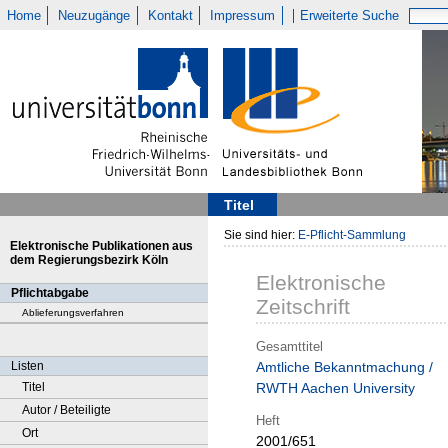
Home
Neuzugänge
Kontakt
Impressum
Erweiterte Suche
Titel
Sie sind hier:
E-Pflicht-Sammlung
Elektronische Publikationen aus
dem Regierungsbezirk Köln
Elektronische
Pflichtabgabe
Zeitschrift
Ablieferungsverfahren
Gesamttitel
Listen
Amtliche Bekanntmachung /
Titel
RWTH Aachen University
Autor / Beteiligte
Heft
Ort
2001/651