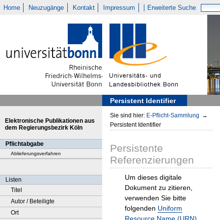
Home
Neuzugänge
Kontakt
Impressum
Erweiterte Suche
Persistent Identifier
Sie sind hier:
E-Pflicht-Sammlung
→
Elektronische Publikationen aus
Persistent Identifier
dem Regierungsbezirk Köln
Pflichtabgabe
Persistente
Ablieferungsverfahren
Referenzierungen
Um dieses digitale
Listen
Dokument zu zitieren,
Titel
verwenden Sie bitte
Autor / Beteiligte
folgenden
Uniform
Ort
Resource Name (URN)