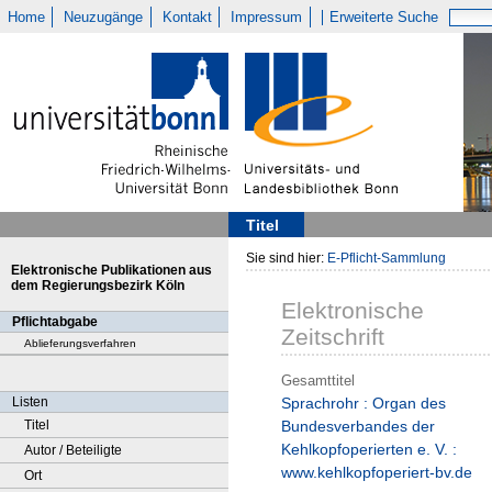
Home
Neuzugänge
Kontakt
Impressum
Erweiterte Suche
Titel
Sie sind hier:
E-Pflicht-Sammlung
Elektronische Publikationen aus
dem Regierungsbezirk Köln
Elektronische
Pflichtabgabe
Zeitschrift
Ablieferungsverfahren
Gesamttitel
Listen
Sprachrohr : Organ des
Titel
Bundesverbandes der
Kehlkopfoperierten e. V. :
Autor / Beteiligte
www.kehlkopfoperiert-bv.de
Ort