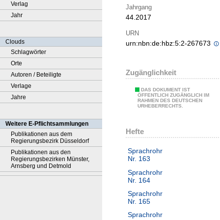
Verlag
Jahrgang
Jahr
44.2017
URN
Clouds
urn:nbn:de:hbz:5:2-267673
Schlagwörter
Orte
Zugänglichkeit
Autoren / Beteiligte
Verlage
DAS DOKUMENT IST
ÖFFENTLICH ZUGÄNGLICH IM
Jahre
RAHMEN DES DEUTSCHEN
URHEBERRECHTS.
Weitere E-Pflichtsammlungen
Hefte
Publikationen aus dem
Regierungsbezirk Düsseldorf
Sprachrohr
Publikationen aus den
Nr. 163
Regierungsbezirken Münster,
Arnsberg und Detmold
Sprachrohr
Nr. 164
Sprachrohr
Nr. 165
Sprachrohr