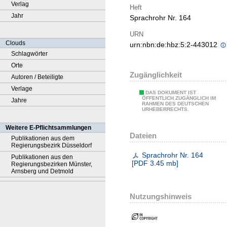
Verlag
Heft
Jahr
Sprachrohr Nr. 164
URN
Clouds
urn:nbn:de:hbz:5:2-443012
Schlagwörter
Orte
Zugänglichkeit
Autoren / Beteiligte
Verlage
DAS DOKUMENT IST
ÖFFENTLICH ZUGÄNGLICH IM
Jahre
RAHMEN DES DEUTSCHEN
URHEBERRECHTS.
Weitere E-Pflichtsammlungen
Dateien
Publikationen aus dem
Regierungsbezirk Düsseldorf
Sprachrohr Nr. 164
Publikationen aus den
[
PDF
3.45 mb
]
Regierungsbezirken Münster,
Arnsberg und Detmold
Nutzungshinweis