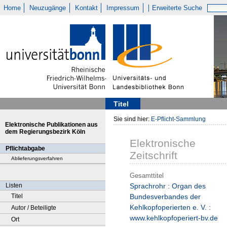
Home
Neuzugänge
Kontakt
Impressum
Erweiterte Suche
Titel
Sie sind hier:
E-Pflicht-Sammlung
Elektronische Publikationen aus
dem Regierungsbezirk Köln
Elektronische
Pflichtabgabe
Zeitschrift
Ablieferungsverfahren
Gesamttitel
Listen
Sprachrohr : Organ des
Titel
Bundesverbandes der
Kehlkopfoperierten e. V. :
Autor / Beteiligte
www.kehlkopfoperiert-bv.de
Ort