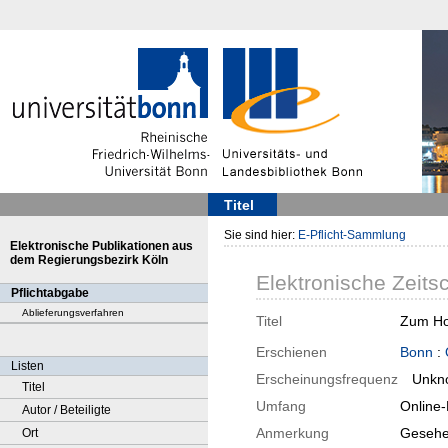
Titel
Sie sind hier:
E-Pflicht-Sammlung
Elektronische Publikationen aus
dem Regierungsbezirk Köln
Elektronische Zeitsc
Pflichtabgabe
Ablieferungsverfahren
Titel
Zum Hof
Erschienen
Bonn
:
Listen
Erscheinungsfrequenz
Unkn
Titel
Umfang
Online
Autor / Beteiligte
Anmerkung
Gesehe
Ort