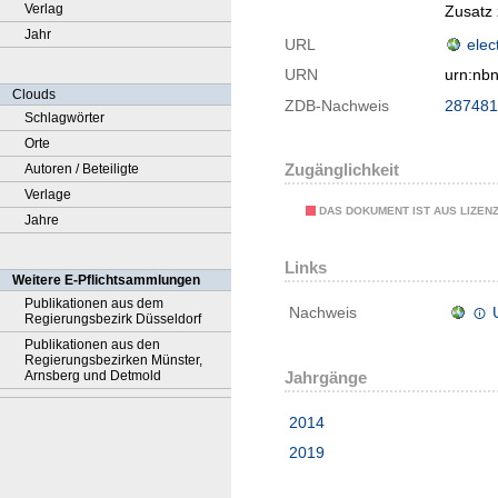
Verlag
Zusatz 
Jahr
URL
elec
URN
urn:nb
Clouds
ZDB-Nachweis
287481
Schlagwörter
Orte
Zugänglichkeit
Autoren / Beteiligte
Verlage
DAS DOKUMENT IST AUS LIZEN
Jahre
Links
Weitere E-Pflichtsammlungen
Publikationen aus dem
Nachweis
Regierungsbezirk Düsseldorf
Publikationen aus den
Regierungsbezirken Münster,
Arnsberg und Detmold
Jahrgänge
2014
2019