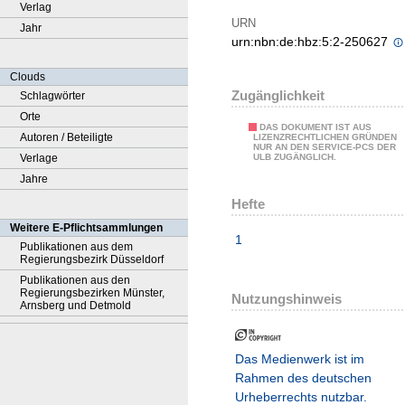
Verlag
URN
Jahr
urn:nbn:de:hbz:5:2-250627
Clouds
Zugänglichkeit
Schlagwörter
Orte
DAS DOKUMENT IST AUS
Autoren / Beteiligte
LIZENZRECHTLICHEN GRÜNDEN
NUR AN DEN SERVICE-PCS DER
Verlage
ULB ZUGÄNGLICH.
Jahre
Hefte
Weitere E-Pflichtsammlungen
1
Publikationen aus dem
Regierungsbezirk Düsseldorf
Publikationen aus den
Regierungsbezirken Münster,
Nutzungshinweis
Arnsberg und Detmold
Das Medienwerk ist im
Rahmen des deutschen
Urheberrechts nutzbar.