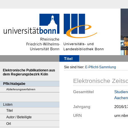
Titel
Sie sind hier:
E-Pflicht-Sammlung
Elektronische Publikationen aus
dem Regierungsbezirk Köln
Elektronische Zeitsc
Pflichtabgabe
Ablieferungsverfahren
Gesamttitel
Studier
Aachen
Listen
Jahrgang
2016/1
Titel
URN
urn:nb
Autor / Beteiligte
Ort