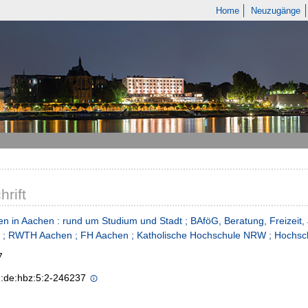
Home
Neuzugänge
hrift
en in Aachen : rund um Studium und Stadt ; BAföG, Beratung, Freizeit
 ; RWTH Aachen ; FH Aachen ; Katholische Hochschule NRW ; Hochsch
7
n:de:hbz:5:2-246237