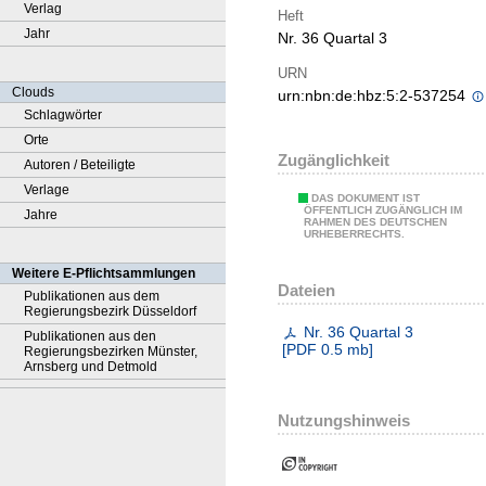
Verlag
Heft
Jahr
Nr. 36 Quartal 3
URN
Clouds
urn:nbn:de:hbz:5:2-537254
Schlagwörter
Orte
Zugänglichkeit
Autoren / Beteiligte
Verlage
DAS DOKUMENT IST
ÖFFENTLICH ZUGÄNGLICH IM
Jahre
RAHMEN DES DEUTSCHEN
URHEBERRECHTS.
Weitere E-Pflichtsammlungen
Dateien
Publikationen aus dem
Regierungsbezirk Düsseldorf
Nr. 36 Quartal 3
Publikationen aus den
[
PDF
0.5 mb
]
Regierungsbezirken Münster,
Arnsberg und Detmold
Nutzungshinweis