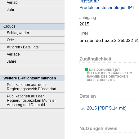
Institut für
Verlag
Produktionstechnologie, IPT
Jahr
Jahrgang
2015
Clouds
Schlagwörter
URN
Orte
urn:nbn:de:hbz:5:2-255022
Autoren / Beteiligte
Verlage
Zugänglichkeit
Jahre
DAS DOKUMENT IST
ÖFFENTLICH ZUGÄNGLICH IM
RAHMEN DES DEUTSCHEN
Weitere E-Pflichtsammlungen
URHEBERRECHTS.
Publikationen aus dem
Regierungsbezirk Düsseldorf
Dateien
Publikationen aus den
Regierungsbezirken Münster,
Arnsberg und Detmold
2015
[
PDF
5.14 mb
]
Nutzungshinweis