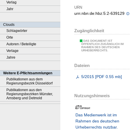
Verlag
URN
Jahr
urn:nbn:de:hbz:5:2-639129
Clouds
Zugänglichkeit
Schlagwörter
Orte
DAS DOKUMENT IST
Autoren / Beteiligte
ÖFFENTLICH ZUGÄNGLICH IM
RAHMEN DES DEUTSCHEN
Verlage
URHEBERRECHTS.
Jahre
Dateien
Weitere E-Pflichtsammlungen
5/2015
[
PDF
0.55 mb
]
Publikationen aus dem
Regierungsbezirk Düsseldorf
Publikationen aus den
Regierungsbezirken Münster,
Nutzungshinweis
Arnsberg und Detmold
Das Medienwerk ist im
Rahmen des deutschen
Urheberrechts nutzbar.