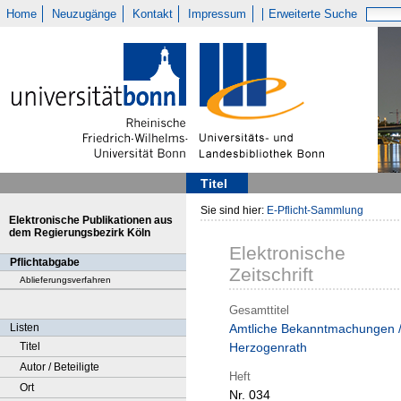
Home
Neuzugänge
Kontakt
Impressum
Erweiterte Suche
Titel
Sie sind hier:
E-Pflicht-Sammlung
Elektronische Publikationen aus
dem Regierungsbezirk Köln
Elektronische
Pflichtabgabe
Zeitschrift
Ablieferungsverfahren
Gesamttitel
Listen
Amtliche Bekanntmachungen 
Titel
Herzogenrath
Autor / Beteiligte
Heft
Ort
Nr. 034