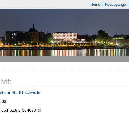
Home
Neuzugänge
hrift
tt der Stadt Eschweiler
2003
n:de:hbz:5:2-364673