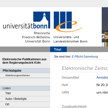
Titel
Sie sind hier:
E-Pflicht-Sammlung
Elektronische Publikationen aus
dem Regierungsbezirk Köln
Elektronische Zeitsc
Pflichtabgabe
Ablieferungsverfahren
Gesamttitel
Amtsbla
Heft
Nr.20.
Listen
URN
urn:nb
Titel
Autor / Beteiligte
Ort
Zugänglichkeit