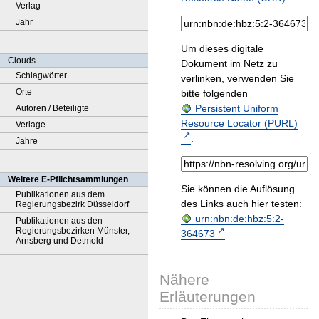
Verlag
Jahr
Um dieses digitale
Clouds
Dokument im Netz zu
Schlagwörter
verlinken, verwenden Sie
Orte
bitte folgenden
Persistent Uniform
Autoren / Beteiligte
Resource Locator (PURL)
Verlage
:
Jahre
Weitere E-Pflichtsammlungen
Sie können die Auflösung
Publikationen aus dem
des Links auch hier testen:
Regierungsbezirk Düsseldorf
urn:nbn:de:hbz:5:2-
Publikationen aus den
Regierungsbezirken Münster,
364673
Arnsberg und Detmold
Nähere
Erläuterungen