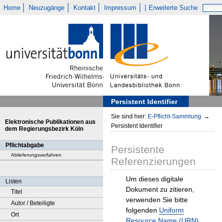
Home
Neuzugänge
Kontakt
Impressum
Erweiterte Suche
Persistent Identifier
Sie sind hier:
E-Pflicht-Sammlung
→
Elektronische Publikationen aus
Persistent Identifier
dem Regierungsbezirk Köln
Pflichtabgabe
Persistente
Ablieferungsverfahren
Referenzierungen
Um dieses digitale
Listen
Dokument zu zitieren,
Titel
verwenden Sie bitte
Autor / Beteiligte
folgenden
Uniform
Ort
Resource Name (URN)