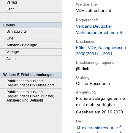
Verlag
Weitere Titel
Jahr
VDV-Jahresbericht
Körperschaft
Clouds
Verband Deutscher
Schlagwörter
Verkehrsunternehmen
Orte
Erschienen
Autoren / Beteiligte
Köln
:
VDV
,
Nachgewiesen
Verlage
2000(2001) -, 2001-
Jahre
Erscheinungsfrequenz
jährlich
Weitere E-Pflichtsammlungen
Umfang
Publikationen aus dem
Online-Ressource
Regierungsbezirk Düsseldorf
Anmerkung
Publikationen aus den
Regierungsbezirken Münster,
Frühere Jahrgänge online
Arnsberg und Detmold
nicht mehr verfügbar
Gesehen am 26.10.2020
URL
electronic resource
;