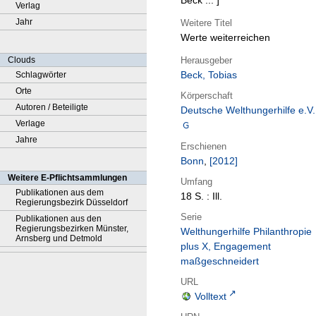
Beck ... ]
Verlag
Jahr
Weitere Titel
Werte weiterreichen
Herausgeber
Clouds
Beck, Tobias
Schlagwörter
Orte
Körperschaft
Autoren / Beteiligte
Deutsche Welthungerhilfe e.V.
Verlage
Jahre
Erschienen
Bonn
,
[2012]
Weitere E-Pflichtsammlungen
Umfang
Publikationen aus dem
18 S. : Ill.
Regierungsbezirk Düsseldorf
Serie
Publikationen aus den
Regierungsbezirken Münster,
Welthungerhilfe Philanthropie
Arnsberg und Detmold
plus X, Engagement
maßgeschneidert
URL
Volltext