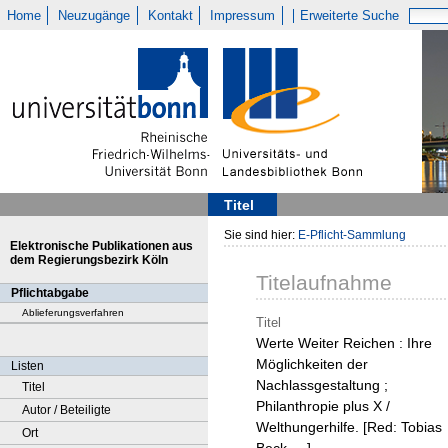
Home
Neuzugänge
Kontakt
Impressum
Erweiterte Suche
Titel
Sie sind hier:
E-Pflicht-Sammlung
Elektronische Publikationen aus
dem Regierungsbezirk Köln
Titelaufnahme
Pflichtabgabe
Ablieferungsverfahren
Titel
Werte Weiter Reichen : Ihre
Möglichkeiten der
Listen
Nachlassgestaltung ;
Titel
Philanthropie plus X /
Autor / Beteiligte
Welthungerhilfe. [Red: Tobias
Ort