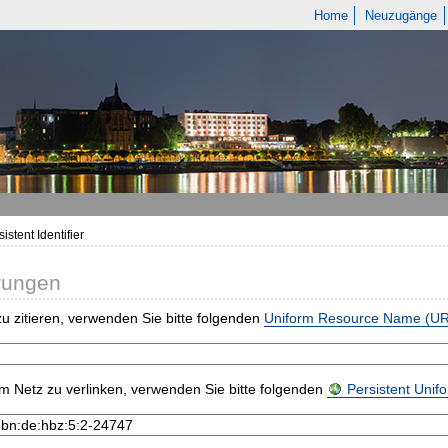
Home
Neuzugänge
istent Identifier
rungen
u zitieren, verwenden Sie bitte folgenden
Uniform Resource Name (U
m Netz zu verlinken, verwenden Sie bitte folgenden
Persistent Uni