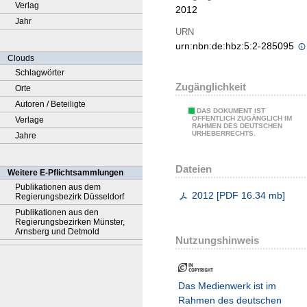
Verlag
2012
Jahr
URN
urn:nbn:de:hbz:5:2-285095
Clouds
Schlagwörter
Zugänglichkeit
Orte
Autoren / Beteiligte
DAS DOKUMENT IST
ÖFFENTLICH ZUGÄNGLICH IM
Verlage
RAHMEN DES DEUTSCHEN
URHEBERRECHTS.
Jahre
Dateien
Weitere E-Pflichtsammlungen
Publikationen aus dem
2012
[
PDF
16.34 mb
]
Regierungsbezirk Düsseldorf
Publikationen aus den
Regierungsbezirken Münster,
Arnsberg und Detmold
Nutzungshinweis
Das Medienwerk ist im
Rahmen des deutschen