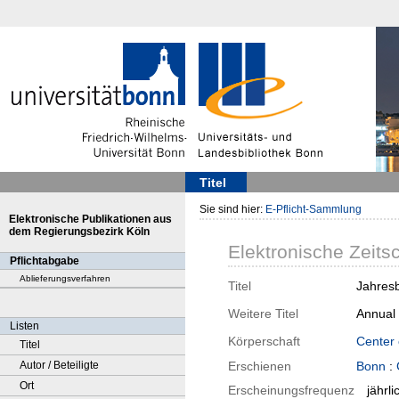
Titel
Sie sind hier:
E-Pflicht-Sammlung
Elektronische Publikationen aus
dem Regierungsbezirk Köln
Elektronische Zeitsc
Pflichtabgabe
Ablieferungsverfahren
Titel
Jahresb
Weitere Titel
Annual 
Listen
Körperschaft
Center
Titel
Autor / Beteiligte
Erschienen
Bonn
:
Ort
Erscheinungsfrequenz
jährli