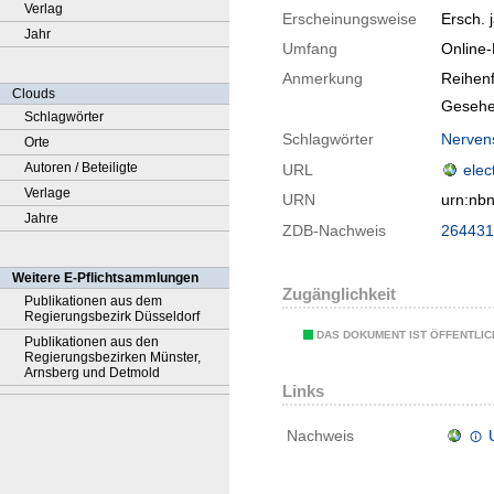
Verlag
Erscheinungsweise
Ersch. j
Jahr
Umfang
Online
Anmerkung
Reihenf
Clouds
Gesehe
Schlagwörter
Schlagwörter
Nerven
Orte
Autoren / Beteiligte
URL
elec
Verlage
URN
urn:nb
Jahre
ZDB-Nachweis
264431
Weitere E-Pflichtsammlungen
Zugänglichkeit
Publikationen aus dem
Regierungsbezirk Düsseldorf
DAS DOKUMENT IST ÖFFENTLI
Publikationen aus den
Regierungsbezirken Münster,
Arnsberg und Detmold
Links
Nachweis