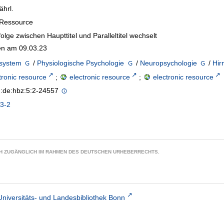
ährl.
-Ressource
olge zwischen Haupttitel und Paralleltitel wechselt
n am 09.03.23
system
/
Physiologische Psychologie
/
Neuropsychologie
/
Hir
tronic resource
;
electronic resource
;
electronic resource
n:de:hbz:5:2-24557
3-2
CH ZUGÄNGLICH IM RAHMEN DES DEUTSCHEN URHEBERRECHTS.
Universitäts- und Landesbibliothek Bonn