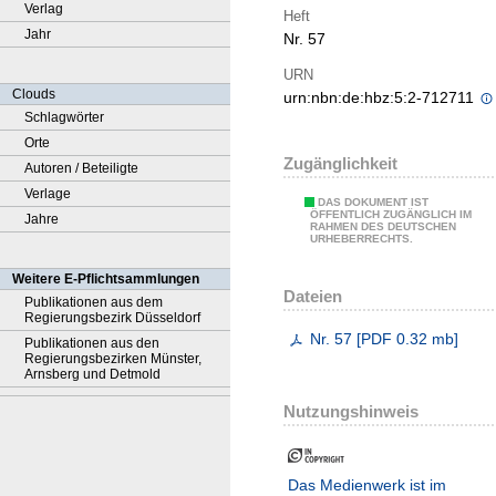
Verlag
Heft
Jahr
Nr. 57
URN
Clouds
urn:nbn:de:hbz:5:2-712711
Schlagwörter
Orte
Zugänglichkeit
Autoren / Beteiligte
Verlage
DAS DOKUMENT IST
ÖFFENTLICH ZUGÄNGLICH IM
Jahre
RAHMEN DES DEUTSCHEN
URHEBERRECHTS.
Weitere E-Pflichtsammlungen
Dateien
Publikationen aus dem
Regierungsbezirk Düsseldorf
Nr. 57
[
PDF
0.32 mb
]
Publikationen aus den
Regierungsbezirken Münster,
Arnsberg und Detmold
Nutzungshinweis
Das Medienwerk ist im