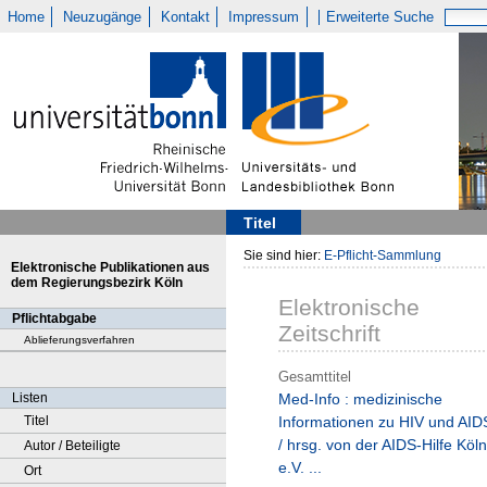
Home
Neuzugänge
Kontakt
Impressum
Erweiterte Suche
Titel
Sie sind hier:
E-Pflicht-Sammlung
Elektronische Publikationen aus
dem Regierungsbezirk Köln
Elektronische
Pflichtabgabe
Zeitschrift
Ablieferungsverfahren
Gesamttitel
Listen
Med-Info : medizinische
Titel
Informationen zu HIV und AID
/ hrsg. von der AIDS-Hilfe Köln
Autor / Beteiligte
e.V. ...
Ort