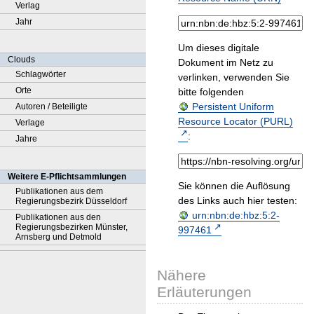
Verlag
Jahr
Um dieses digitale
Clouds
Dokument im Netz zu
Schlagwörter
verlinken, verwenden Sie
Orte
bitte folgenden
Persistent Uniform
Autoren / Beteiligte
Resource Locator (PURL)
Verlage
:
Jahre
Weitere E-Pflichtsammlungen
Sie können die Auflösung
Publikationen aus dem
des Links auch hier testen:
Regierungsbezirk Düsseldorf
urn:nbn:de:hbz:5:2-
Publikationen aus den
Regierungsbezirken Münster,
997461
Arnsberg und Detmold
Nähere
Erläuterungen