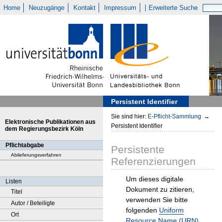
Home
Neuzugänge
Kontakt
Impressum
Erweiterte Suche
Persistent Identifier
Sie sind hier:
E-Pflicht-Sammlung
→
Elektronische Publikationen aus
Persistent Identifier
dem Regierungsbezirk Köln
Pflichtabgabe
Persistente
Ablieferungsverfahren
Referenzierungen
Um dieses digitale
Listen
Dokument zu zitieren,
Titel
verwenden Sie bitte
Autor / Beteiligte
folgenden
Uniform
Ort
Resource Name (URN)