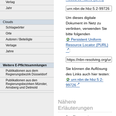
Verlag
Jahr
Um dieses digitale
Clouds
Dokument im Netz zu
Schlagwörter
verlinken, verwenden Sie
Orte
bitte folgenden
Persistent Uniform
Autoren / Beteiligte
Resource Locator (PURL)
Verlage
:
Jahre
Weitere E-Pflichtsammlungen
Sie können die Auflösung
Publikationen aus dem
des Links auch hier testen:
Regierungsbezirk Düsseldorf
urn:nbn:de:hbz:5:2-
Publikationen aus den
Regierungsbezirken Münster,
99726
Arnsberg und Detmold
Nähere
Erläuterungen