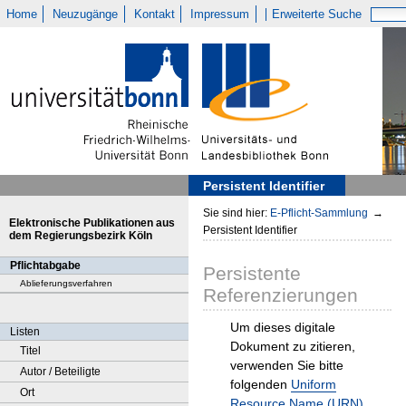
Home
Neuzugänge
Kontakt
Impressum
Erweiterte Suche
Persistent Identifier
Sie sind hier:
E-Pflicht-Sammlung
→
Elektronische Publikationen aus
Persistent Identifier
dem Regierungsbezirk Köln
Pflichtabgabe
Persistente
Ablieferungsverfahren
Referenzierungen
Um dieses digitale
Listen
Dokument zu zitieren,
Titel
verwenden Sie bitte
Autor / Beteiligte
folgenden
Uniform
Ort
Resource Name (URN)