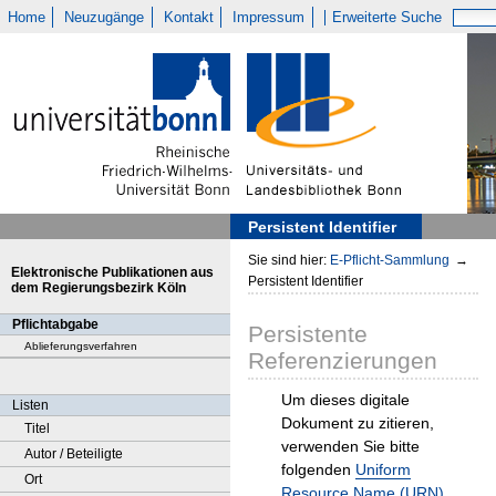
Home
Neuzugänge
Kontakt
Impressum
Erweiterte Suche
Persistent Identifier
Sie sind hier:
E-Pflicht-Sammlung
→
Elektronische Publikationen aus
Persistent Identifier
dem Regierungsbezirk Köln
Pflichtabgabe
Persistente
Ablieferungsverfahren
Referenzierungen
Um dieses digitale
Listen
Dokument zu zitieren,
Titel
verwenden Sie bitte
Autor / Beteiligte
folgenden
Uniform
Ort
Resource Name (URN)