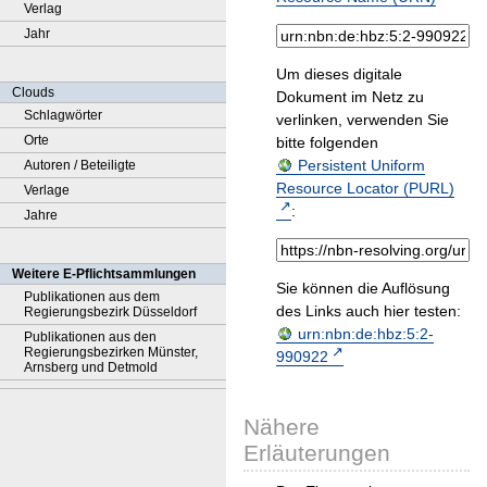
Verlag
Jahr
Um dieses digitale
Clouds
Dokument im Netz zu
Schlagwörter
verlinken, verwenden Sie
Orte
bitte folgenden
Persistent Uniform
Autoren / Beteiligte
Resource Locator (PURL)
Verlage
:
Jahre
Weitere E-Pflichtsammlungen
Sie können die Auflösung
Publikationen aus dem
des Links auch hier testen:
Regierungsbezirk Düsseldorf
urn:nbn:de:hbz:5:2-
Publikationen aus den
Regierungsbezirken Münster,
990922
Arnsberg und Detmold
Nähere
Erläuterungen