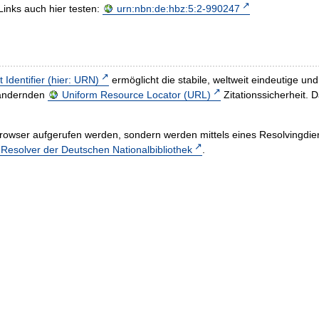
Links auch hier testen:
urn:nbn:de:hbz:5:2-990247
t Identifier (hier: URN)
ermöglicht die stabile, weltweit eindeutige 
h ändernden
Uniform Resource Locator (URL)
Zitationssicherheit. 
rowser aufgerufen werden, sondern werden mittels eines Resolvingdiens
esolver der Deutschen Nationalbibliothek
.