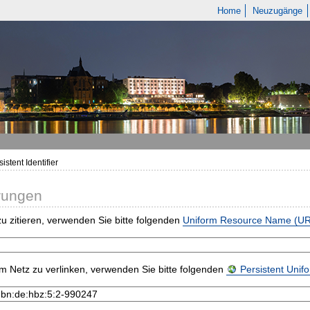
Home
Neuzugänge
istent Identifier
rungen
u zitieren, verwenden Sie bitte folgenden
Uniform Resource Name (U
m Netz zu verlinken, verwenden Sie bitte folgenden
Persistent Uni