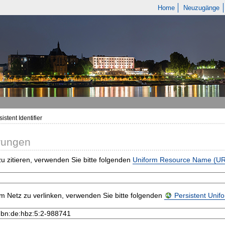
Home
Neuzugänge
istent Identifier
rungen
u zitieren, verwenden Sie bitte folgenden
Uniform Resource Name (U
m Netz zu verlinken, verwenden Sie bitte folgenden
Persistent Uni