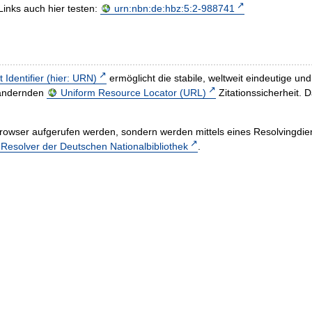
Links auch hier testen:
urn:nbn:de:hbz:5:2-988741
t Identifier (hier: URN)
ermöglicht die stabile, weltweit eindeutige 
h ändernden
Uniform Resource Locator (URL)
Zitationssicherheit. 
rowser aufgerufen werden, sondern werden mittels eines Resolvingdiens
esolver der Deutschen Nationalbibliothek
.