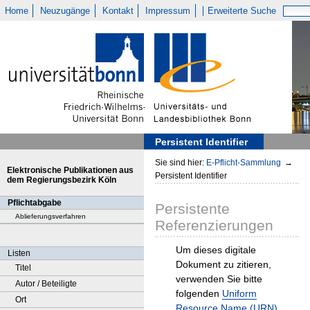
Home
Neuzugänge
Kontakt
Impressum
Erweiterte Suche
Persistent Identifier
Sie sind hier:
E-Pflicht-Sammlung
→
Elektronische Publikationen aus
Persistent Identifier
dem Regierungsbezirk Köln
Pflichtabgabe
Persistente
Ablieferungsverfahren
Referenzierungen
Um dieses digitale
Listen
Dokument zu zitieren,
Titel
verwenden Sie bitte
Autor / Beteiligte
folgenden
Uniform
Ort
Resource Name (URN)