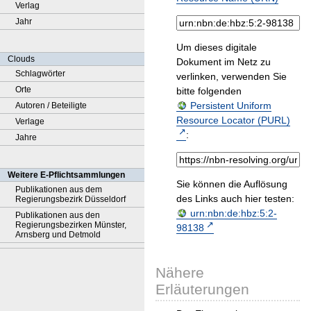
Verlag
Jahr
Um dieses digitale
Clouds
Dokument im Netz zu
Schlagwörter
verlinken, verwenden Sie
Orte
bitte folgenden
Persistent Uniform
Autoren / Beteiligte
Resource Locator (PURL)
Verlage
:
Jahre
Weitere E-Pflichtsammlungen
Sie können die Auflösung
Publikationen aus dem
des Links auch hier testen:
Regierungsbezirk Düsseldorf
urn:nbn:de:hbz:5:2-
Publikationen aus den
Regierungsbezirken Münster,
98138
Arnsberg und Detmold
Nähere
Erläuterungen